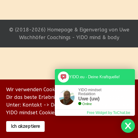
© {2018-2026} Homepage & Eigenverlag von Uwe
Wischhöfer Coachings - YIDO mind & body
YIDO.eu - Deine Kraftquelle!
Wir verwenden Cookies, um sicherzustellen, dass wir
YIDO mindset
Redaktion
Dir das beste Erlebnis auf unserer Website bieten.
Uwe (uw)
Unter: Kontakt -> Datenschutz erklären wir Dir, wie
Online
YIDO mindset Cookies verwendet.
Free Widget by ToChat.be
Ich akzeptiere