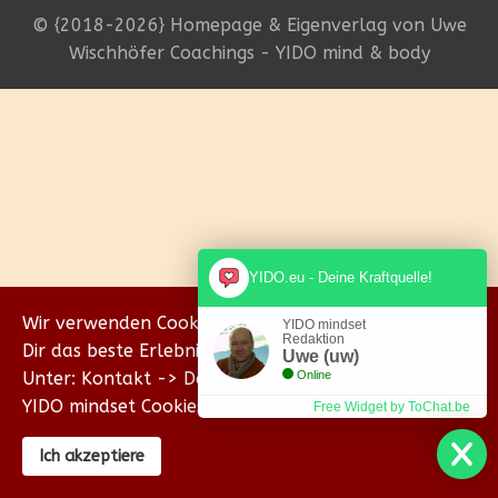
© {2018-2026} Homepage & Eigenverlag von Uwe
Wischhöfer Coachings - YIDO mind & body
YIDO.eu - Deine Kraftquelle!
Wir verwenden Cookies, um sicherzustellen, dass wir
YIDO mindset
Redaktion
Dir das beste Erlebnis auf unserer Website bieten.
Uwe (uw)
Unter: Kontakt -> Datenschutz erklären wir Dir, wie
Online
YIDO mindset Cookies verwendet.
Free Widget by ToChat.be
Ich akzeptiere