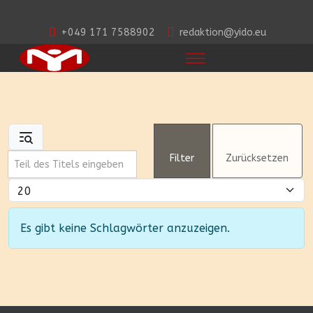
+049 171 7588902
redaktion@yido.eu
Teil des Titels eingeben
Filter
Zurücksetzen
Anzeige #
Information
Es gibt keine Schlagwörter anzuzeigen.