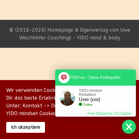
© {2018-2026} Homepage & Eigenverlag von Uwe
Wischhöfer Coachings - YIDO mind & body
YIDO.eu - Deine Kraftquelle!
Wir verwenden Cookies, um sicherzustellen, dass wir
YIDO mindset
Redaktion
Dir das beste Erlebnis auf unserer Website bieten.
Uwe (uw)
Unter: Kontakt -> Datenschutz erklären wir Dir, wie
Online
YIDO mindset Cookies verwendet.
Free Widget by ToChat.be
Ich akzeptiere