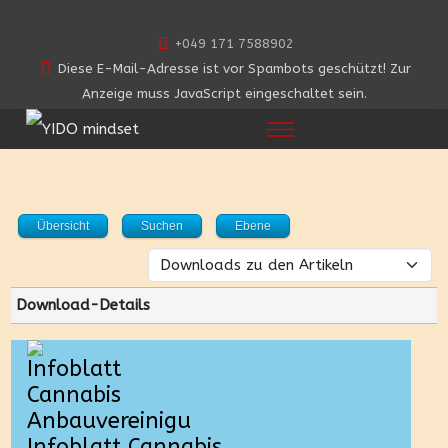
+049 171 7588902
Diese E-Mail-Adresse ist vor Spambots geschützt! Zur
Anzeige muss JavaScript eingeschaltet sein.
Übersicht
Suchen
Ebene
Download-Details
Infoblatt Cannabis