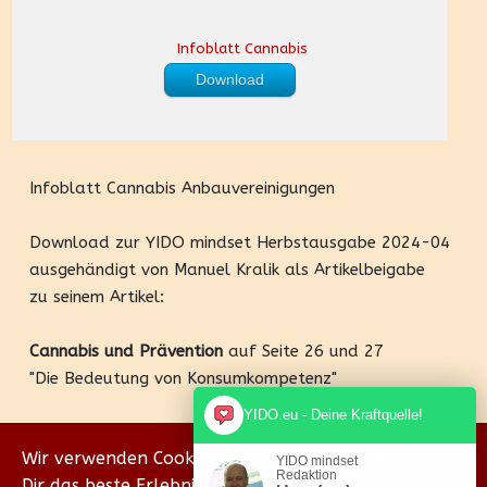
Infoblatt Cannabis
Download
Infoblatt Cannabis Anbauvereinigungen
Download zur YIDO mindset Herbstausgabe 2024-04
ausgehändigt von Manuel Kralik als Artikelbeigabe
zu seinem Artikel:
Cannabis und Prävention
auf Seite 26 und 27
"Die Bedeutung von Konsumkompetenz"
YIDO.eu - Deine Kraftquelle!
Zurück
Wir verwenden Cookies, um sicherzustellen, dass wir
Powered by jDownloads
YIDO mindset
Redaktion
Dir das beste Erlebnis auf unserer Website bieten.