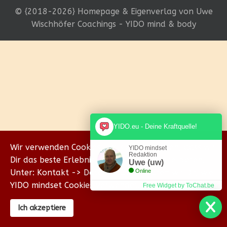
© {2018-2026} Homepage & Eigenverlag von Uwe
Wischhöfer Coachings - YIDO mind & body
YIDO.eu - Deine Kraftquelle!
Wir verwenden Cookies, um sicherzustellen, dass wir
YIDO mindset
Redaktion
Dir das beste Erlebnis auf unserer Website bieten.
Uwe (uw)
Unter: Kontakt -> Datenschutz erklären wir Dir, wie
Online
YIDO mindset Cookies verwendet.
Free Widget by ToChat.be
Ich akzeptiere