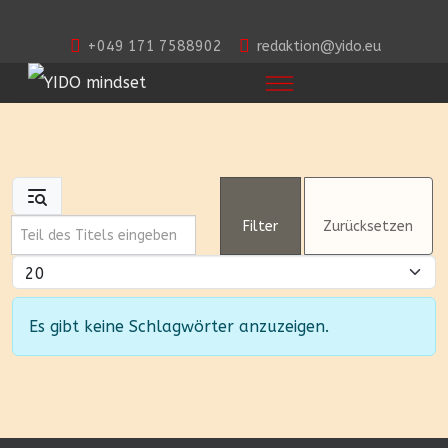
+049 171 7588902
redaktion@yido.eu
Teil des Titels eingeben
Filter
Zurücksetzen
Anzeige #
Information
Es gibt keine Schlagwörter anzuzeigen.