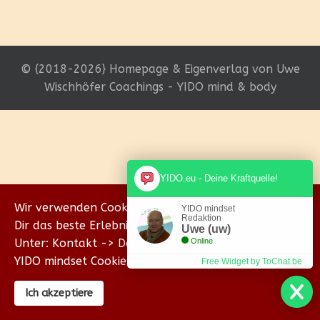
© {2018-2026} Homepage & Eigenverlag von Uwe
Wischhöfer Coachings - YIDO mind & body
YIDO.eu - Deine Kraftquelle!
Wir verwenden Cookies, um sicherzustellen, dass wir
YIDO mindset
Redaktion
Dir das beste Erlebnis auf unserer Website bieten.
Uwe (uw)
Unter: Kontakt -> Datenschutz erklären wir Dir, wie
Online
YIDO mindset Cookies verwendet.
Free Widget by ToChat.be
Ich akzeptiere