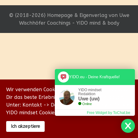
© {2018-2026} Homepage & Eigenverlag von Uwe
Wischhöfer Coachings - YIDO mind & body
YIDO.eu - Deine Kraftquelle!
Wir verwenden Cookies, um sicherzustellen, dass wir
YIDO mindset
Redaktion
Dir das beste Erlebnis auf unserer Website bieten.
Uwe (uw)
Unter: Kontakt -> Datenschutz erklären wir Dir, wie
Online
YIDO mindset Cookies verwendet.
Free Widget by ToChat.be
Ich akzeptiere