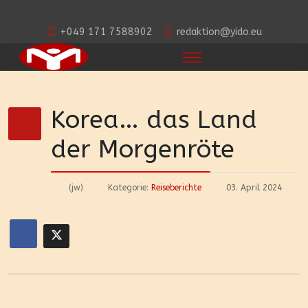
+049 171 7588902
redaktion@yido.eu
Korea… das Land
der Morgenröte
(jw)
Kategorie:
Reiseberichte
03. April 2024